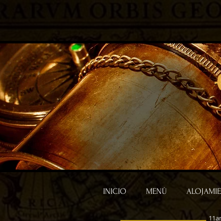
INICIO
MENÚ
ALOJAMI
11am