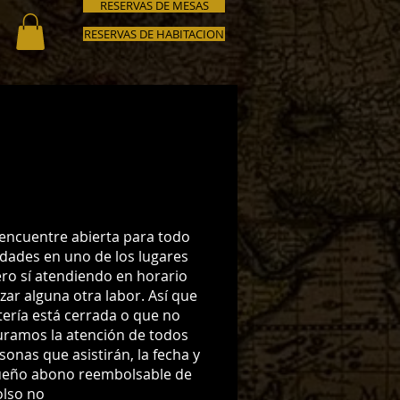
RESERVAS DE MESAS
RESERVAS DE HABITACION
e encuentre abierta para todo
udades en uno de los lugares
ero sí atendiendo en horario
ar alguna otra labor. Así que
tería está cerrada o que no
uramos la atención de todos
onas que asistirán, la fecha y
pequeño abono reembolsable de
olso no