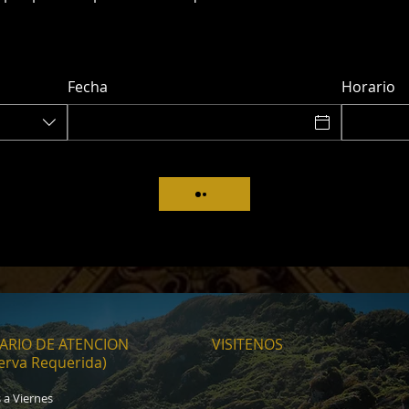
Fecha
Horario
ARIO DE ATENCION
VISITENOS
erva Requerida)
 a Viernes