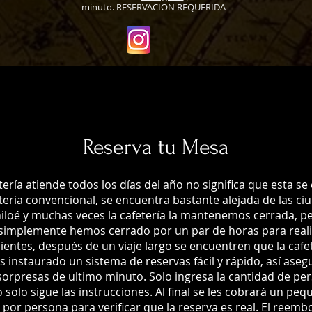
minuto. RESERVACION REQUERIDA
Reserva tu Mesa
ería atiende todos los días del año no significa que esta s
eteria convencional, se encuentra bastante alejada de las ci
Chiloé y muchas veces la cafetería la mantenemos cerrada, p
simplemente hemos cerrado por un par de horas para realiz
lientes, después de un viaje largo se encuentren que la cafe
instaurado un sistema de reservas fácil y rápido, así aseg
sorpresas de ultimo minuto. Solo ingresa la cantidad de pers
o solo sigue las instrucciones. Al final se les cobrará un 
 por persona para verificar que la reserva es real. El reemb