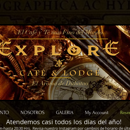
El Café y Té mas Fino del Mundo
El Aroma de Duhatao
ENTO
NOSOTROS
GALERIA
My Account
Rese
Atendemos casi todos los días del año!
-hasta 20:30 Hrs. Revisa nuestro
Instagram
por cambios de horario de últ