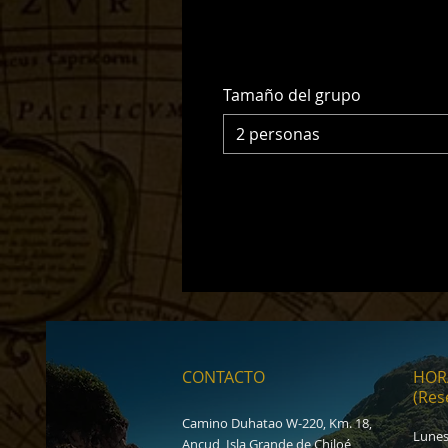
Tamaño del grupo
2 personas
CONTACTO
HOR
(Res
Camino Duhatao W-220, Km. 18,
Lunes
Ancud, Isla Grande de Chiloé